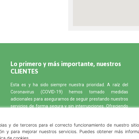
Lo primero y más importante, nuestros
CLIENTES
Esta es y ha sido siempre nuestra prioridad. A raíz del
Coronavirus (COVID-19) hemos tomado medidas
adicionales para asegurarnos de seguir prestando nuestros
servicios de forma segura y sin interrupciones. Ofreciendo
tratamientos de control de plagas en tu ciudad y
desinfección contra el Covid- 19. Solicita ahora una
pias y de terceros para el correcto funcionamiento de nuestro sitio
inspección gratis de tu negocio o propiedad para que te
ión y para mejorar nuestros servicios. Puedes obtener más informa
ayudemos a evaluar tu problema de plagas.
tica de cookies