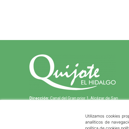
Dirección:
Canal del Gran prior 1, Alcázar de San
Juan, 13600, Ciudad Real
Utilizamos cookies pro
Teléfono:
618 27 80 61
analíticos de navegac
Email:
info@quijoteelhidalgo.com
política de cookies
polí