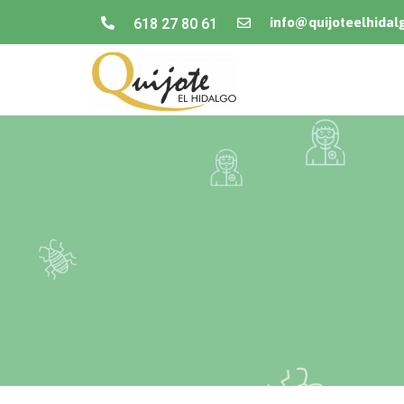
info@quijoteelhidal
618 27 80 61