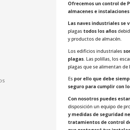
Ofrecemos un control de P
almacenes e instalaciones 
Las naves industriales
se 
plagas
todos los años
debid
y productos de almacén.
Los edificios industriales
so
plagas
. Las polillas, los es
plagas que se alimentan de
Es
por ello que debe siem
OS
seguro para cumplir con lo
Con nosotros puedes estar
disposición un equipo de pr
y medidas de seguridad nec
tratamientos de
control d
que protegerá
tus
instala