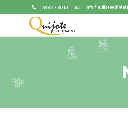
info@quijoteelhidal
618 27 80 61