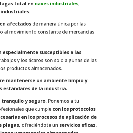
lagas total en
naves industriales
,
industriales
.
ven afectados
de manera única por las
o al movimiento constante de mercancías
n especialmente susceptibles a las
carabajos y los ácaros son solo algunas de las
 los productos almacenados.
pre mantenerse un ambiente limpio y
s estándares de la industria.
 tranquilo y seguro.
Ponemos a tu
ofesionales que cumple
con los protocolos
esarias en los procesos de aplicación de
e plagas
,
ofreciéndote un
servicios eficaz
,
ciones y mercancías almacenadas.